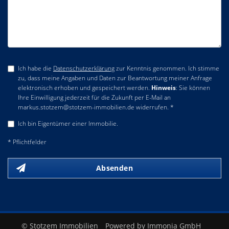
Ich habe die
Datenschutzerklärung
zur Kenntnis genommen. Ich stimme
zu, dass meine Angaben und Daten zur Beantwortung meiner Anfrage
elektronisch erhoben und gespeichert werden.
Hinweis
: Sie können
Ihre Einwilligung jederzeit für die Zukunft per E-Mail an
markus.stotzem@stotzem-immobilien.de widerrufen. *
Ich bin Eigentümer einer Immobilie.
* Pflichtfelder
Absenden
© Stotzem Immobilien
Powered by Immonia GmbH