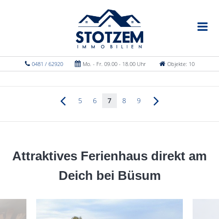
0481 / 62920
Mo. - Fr. 09.00 - 18.00 Uhr
Objekte: 10
5
6
7
8
9
Attraktives Ferienhaus direkt am
Deich bei Büsum