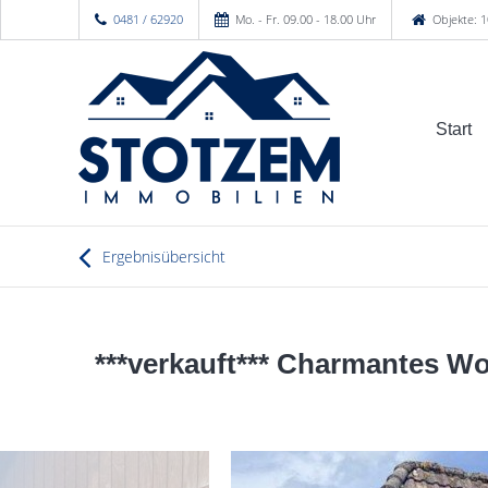
0481 / 62920
Mo. - Fr. 09.00 - 18.00 Uhr
Objekte: 1
Start
Ergebnisübersicht
***verkauft*** Charmantes Woh