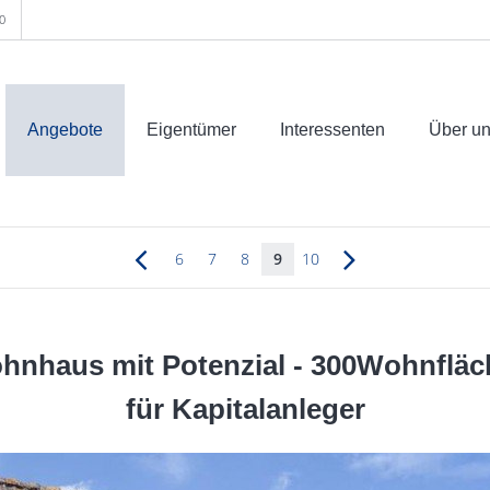
0
Angebote
Eigentümer
Interessenten
Über u
6
7
8
9
10
nhaus mit Potenzial - 300Wohnfläche,
für Kapitalanleger