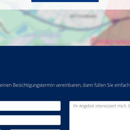
inen Besichtigungstermin vereinbaren, dann füllen Sie einfach