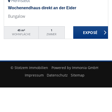
Hennstedt
Wochenendhaus direkt an der Eider
Bungalow
45 m²
1
WOHNFLÄCHE
ZIMMER
© Stotzem Immobilien
Powered by Immonia GmbH
Impressum
Datenschutz
Sitemap