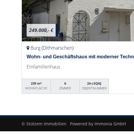
249.000,- €
Burg (Dithmarschen)
Wohn- und Geschäftshaus mit moderner Technik
Einfamilienhaus
239 m²
6
24-cSQKJ
WOHNFLÄCHE
ZIMMER
OBJEKTNUMMER
© Stotzem Immobilien
Powered by Immonia GmbH