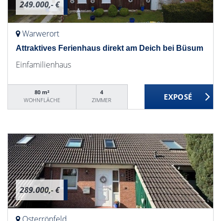
249.000,- €
Warwerort
Attraktives Ferienhaus direkt am Deich bei Büsum
Einfamilienhaus
80 m²
4
WOHNFLÄCHE
ZIMMER
289.000,- €
Osterrönfeld