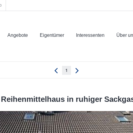
0
Angebote
Eigentümer
Interessenten
Über u
1
s Reihenmittelhaus in ruhiger Sackg