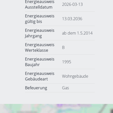
Energieausweis
2026-03-13
Ausstelldatum
Energieausweis
13.03.2036
gültig bis
Energieausweis
ab dem 1.5.2014
Jahrgang
Energieausweis
B
Werteklasse
Energieausweis
1995
Baujahr
Energieausweis
Wohngebäude
Gebäudeart
Befeuerung
Gas